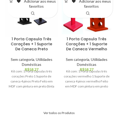
Adicionar aos meus
Adicionar aos meus
favoritos
favoritos
1 Porta Capsula Três
1 Porta Capsula Três
Corações + 1 Suporte
Corações + 1 Suporte
De Caneca Preto
De Caneca Vermelho
Sem categoria
,
Utilidades
Sem categoria
,
Utilidades
Domésticas
Domésticas
R$
58.27
R$
58.27
Kit com: 1 Porta capsulas três
Kit com: 1 Porta capsulas três
corações Preto 1 Suporte de
corações vermelho 1 Suporte de
caneca 4 pinos Preto Feito em
caneca 4 pinos vermelho Feito
MDF com pintura em preto (tinta
em MDF com pintura em preto
acrílica) medidas 32x12x12
(tinta acrílica) medidas 32x12x12
Ver todos os Produtos