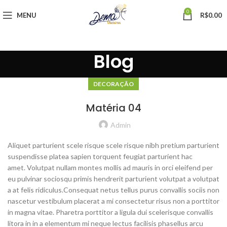
0
MENU
R$
0.00
Blog
DECORAÇÃO
Matéria 04
Admin
Aliquet parturient scele risque scele risque nibh pretium parturient
suspendisse platea sapien torquent feugiat parturient hac
amet. Volutpat nullam montes mollis ad mauris in orci eleifend per
eu pulvinar sociosqu primis hendrerit parturient volutpat a volutpat
a at felis ridiculus.
Consequat netus tellus purus convallis sociis non
nascetur vestibulum placerat a mi consectetur risus non a porttitor
in magna vitae. Pharetra porttitor a ligula dui scelerisque convallis
litora in in a elementum mi neque lectus facilisis phasellus arcu