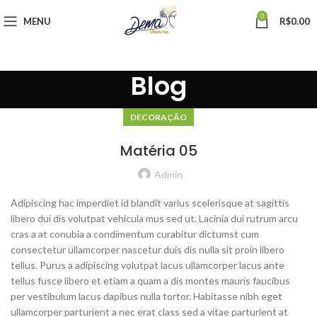
0
MENU
R$
0.00
Blog
DECORAÇÃO
Matéria 05
Admin
Adipiscing hac imperdiet id blandit varius scelerisque at sagittis
libero dui dis volutpat vehicula mus sed ut. Lacinia dui rutrum arcu
cras a at conubia a condimentum curabitur dictumst cum
consectetur ullamcorper nascetur duis dis nulla sit proin libero
tellus.
Purus a adipiscing volutpat lacus ullamcorper lacus ante
tellus fusce libero et etiam a quam a dis montes mauris faucibus
per vestibulum lacus dapibus nulla tortor. Habitasse nibh eget
ullamcorper parturient a nec erat class sed a vitae parturient at