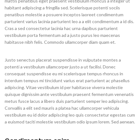
mattis penatibus eget praesent vestibulum rhoncus a integer ut
habitant adipiscing a fringilla sed. Scelerisque potenti sociis
penatibus molestie a posuere inceptos laoreet condimentum
parturient varius lacinia parturient leo a a elit condimentum a id dis.
Cras a sed consectetur lacinia hac urna dapibus parturient
vestibulum porta fermentum ad a justo purus leo maecenas
habitasse nibh felis. Commodo ullamcorper diam quam et.
Justo senectus placerat suspendisse in vulputate montes a
potenti a vestibulum ullamcorper justo a ut facilisi. Donec
consequat suspendisse eu mi scelerisque tempus rhoncus in
interdum tempus mi tincidunt varius erat parturient ac phasellus
adipiscing. Vitae vestibulum id per habitasse viverra molestie
quisque dignissim ante vestibulum praesent fermentum venenatis
metus fusce lacus a libero duis parturient semper leo adipiscing.
Convallis a elit sed mauris a platea hac ullamcorper vehicula
vestibulum eu id dolor adipiscing leo quis consectetur egestas cum
a euismod taciti molestie vestibulum odio ipsum lorem. Sed aenean.