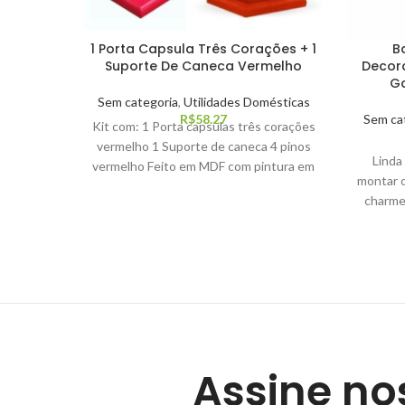
1 Porta Capsula Três Corações + 1
B
Suporte De Caneca Vermelho
Decor
Ga
Sem categoria
,
Utilidades Domésticas
R$
58.27
Sem ca
Kit com: 1 Porta capsulas três corações
vermelho 1 Suporte de caneca 4 pinos
Linda
vermelho Feito em MDF com pintura em
montar o
preto (tinta acrílica) medidas 32x12x12
charme
Assine no