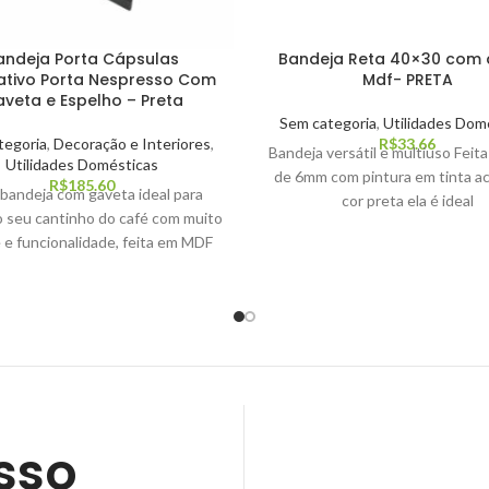
andeja Porta Cápsulas
Bandeja Reta 40×30 com 
ativo Porta Nespresso Com
Mdf- PRETA
veta e Espelho – Preta
Sem categoria
,
Utilidades Dom
tegoria
,
Decoração e Interiores
,
R$
33.66
Bandeja versátil e multiuso Fei
Utilidades Domésticas
de 6mm com pintura em tinta acr
R$
185.60
 bandeja com gaveta ideal para
cor preta ela é ideal
 seu cantinho do café com muito
 e funcionalidade, feita em MDF
sso