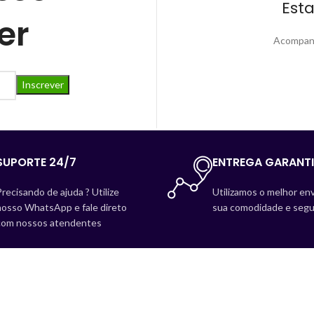
Est
er
Acompanh
SUPORTE 24/7
ENTREGA GARANT
recisando de ajuda ? Utilize
Utilizamos o melhor env
nosso WhatsApp e fale direto
sua comodidade e segu
com nossos atendentes