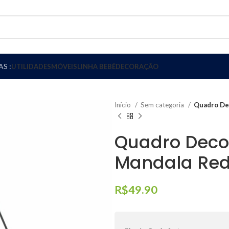
S :
UTILIDADES
MÓVEIS
LINHA BEBÊ
DECORAÇÃO
Início
Sem categoria
Quadro Dec
Quadro Decor
Mandala Red
R$
49.90