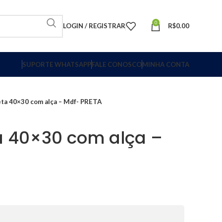
0
LOGIN / REGISTRAR
R$
0.00
SUPORTE WHATSAPP
FALE CONOSCO
MINHA CONTA
ta 40×30 com alça – Mdf- PRETA
a 40×30 com alça –