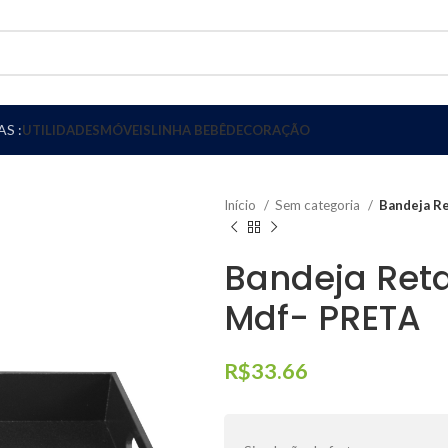
S :
UTILIDADES
MÓVEIS
LINHA BEBÊ
DECORAÇÃO
Início
Sem categoria
Bandeja Re
Bandeja Ret
Mdf- PRETA
R$
33.66