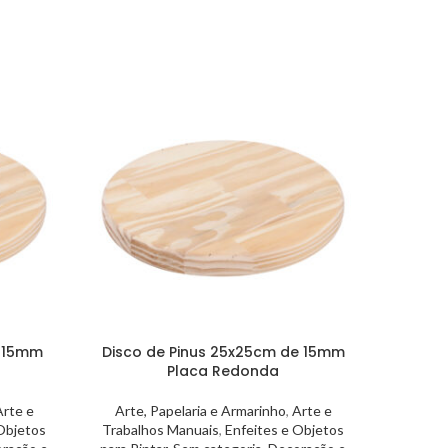
e 15mm
Disco de Pinus 25x25cm de 15mm
Disco
Placa Redonda
Arte e
Arte, Papelaria e Armarinho
,
Arte e
Arte,
Objetos
Trabalhos Manuais
,
Enfeites e Objetos
Trabal