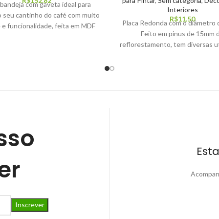
R$
152.82
para Pintar
,
Sem categoria
,
Deco
 bandeja com gaveta ideal para
Interiores
 seu cantinho do café com muito
R$
11.50
Placa Redonda com o diâmetro
 e funcionalidade, feita em MDF
Feito em pinus de 15mm 
reflorestamento, tem diversas ut
pode ser usado como base par
Lettering criando artes incríve
ficam ainda mais bonitas em h
com os tons da madeira de pinus
poder ser utilizado em porta
maternidade, guirlandas, desc
panela e serve como base para 
sso
outros tipos de artesanato qu
possa criar através do faça-vo
Est
DIY. Características Do Produto 
er
Pinus de reflorestamento, finge
Corte: CNC computadorizada D
Acompanh
de cada peça 15 x 15cm Espes
Pinus 15mm (1,5cm)