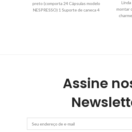
Linda
preto (comporta 24 Cápsulas modelo
montar o
NESPRESSO) 1 Suporte de caneca 4
charme
pinos Preto Feito em MDF com pintura
em preto (tinta acrílica) medidas
32x12x12
Assine no
Newslett