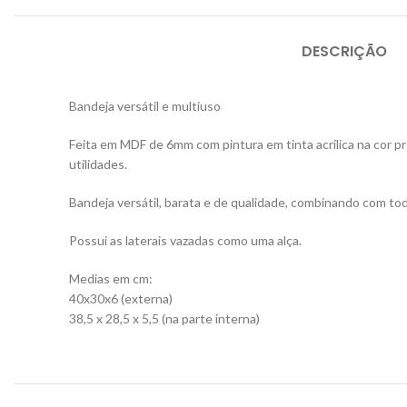
DESCRIÇÃO
Bandeja versátil e multiuso
Feita em MDF de 6mm com pintura em tinta acrílica na cor pret
utilidades.
Bandeja versátil, barata e de qualidade, combinando com tod
Possui as laterais vazadas como uma alça.
Medias em cm:
40x30x6 (externa)
38,5 x 28,5 x 5,5 (na parte interna)