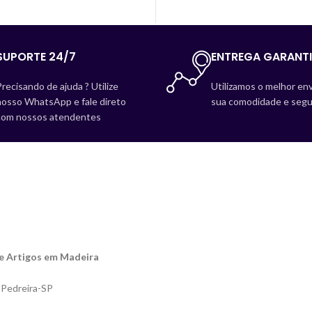
SUPORTE 24/7
ENTREGA GARANT
recisando de ajuda ? Utilize
Utilizamos o melhor env
nosso WhatsApp e fale direto
sua comodidade e segu
com nossos atendentes
de Artigos em Madeira
- Pedreira-SP