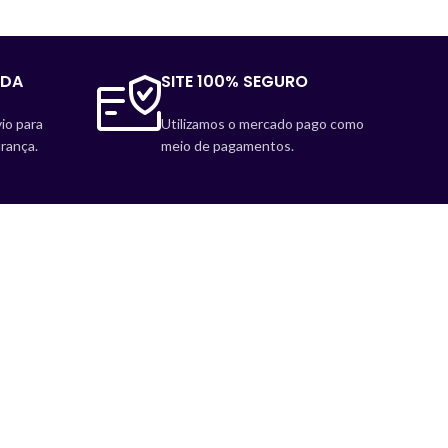
IDA
SITE 100% SEGURO
io para
Utilizamos o mercado pago como
rança.
meio de pagamentos.