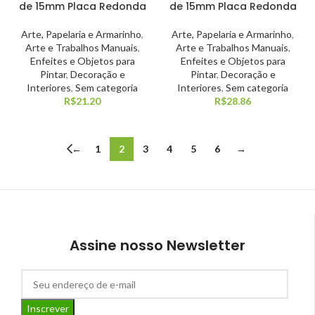
de 15mm Placa Redonda
de 15mm Placa Redonda
Arte, Papelaria e Armarinho
,
Arte, Papelaria e Armarinho
,
Arte e Trabalhos Manuais
,
Arte e Trabalhos Manuais
,
Enfeites e Objetos para
Enfeites e Objetos para
Pintar
,
Decoração e
Pintar
,
Decoração e
Interiores
,
Sem categoria
Interiores
,
Sem categoria
R$
21.20
R$
28.86
←
1
2
3
4
5
6
→
Assine nosso Newsletter