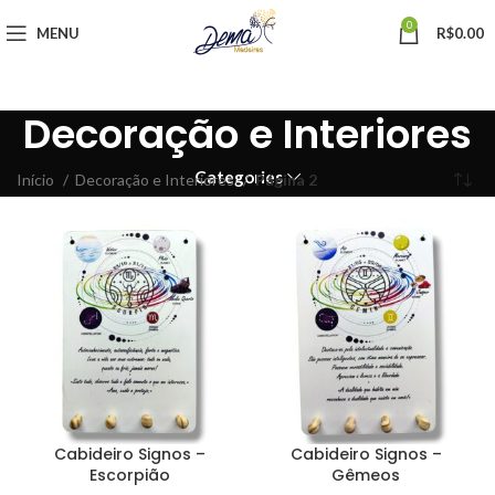
0
MENU
R$
0.00
Decoração e Interiores
Categories
Início
Decoração e Interiores
Página 2
Cabideiro Signos –
Cabideiro Signos –
Escorpião
Gêmeos